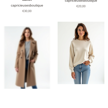
capricieusesboutique
capricieusesboutique
Prix
€20,00
régulier
Prix
€30,00
régulier