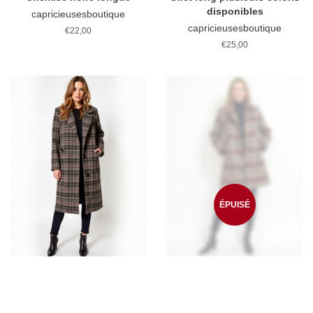
disponibles
capricieusesboutique
capricieusesboutique
Prix
€22,00
régulier
Prix
€25,00
régulier
ÉPUISÉ