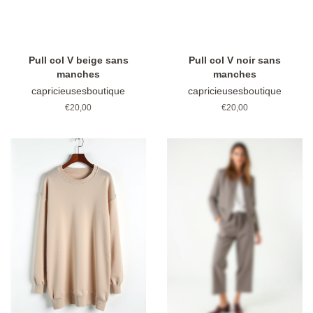
Pull col V beige sans
Pull col V noir sans
manches
manches
capricieusesboutique
capricieusesboutique
Prix
€20,00
Prix
€20,00
régulier
régulier