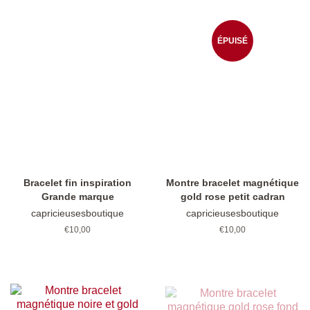
ÉPUISÉ
Bracelet fin inspiration
Montre bracelet magnétique
Grande marque
gold rose petit cadran
capricieusesboutique
capricieusesboutique
Prix
€10,00
Prix
€10,00
régulier
régulier