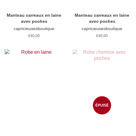
Manteau carreaux en laine
Manteau carreaux en laine
avec poches
avec poches
capricieusesboutique
capricieusesboutique
Prix
€40,00
Prix
€40,00
régulier
régulier
ÉPUISÉ