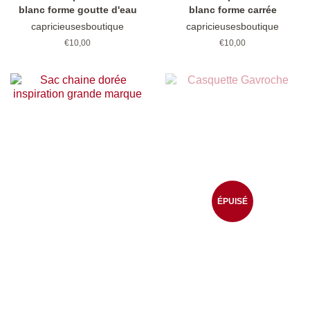
blanc forme goutte d'eau
blanc forme carrée
capricieusesboutique
capricieusesboutique
Prix
€10,00
Prix
€10,00
régulier
régulier
ÉPUISÉ