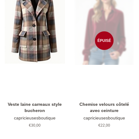
ÉPUISÉ
Veste laine carreaux style
Chemise velours côtelé
bucheron
avec ceinture
capricieusesboutique
capricieusesboutique
Prix
€30,00
Prix
€22,00
régulier
régulier