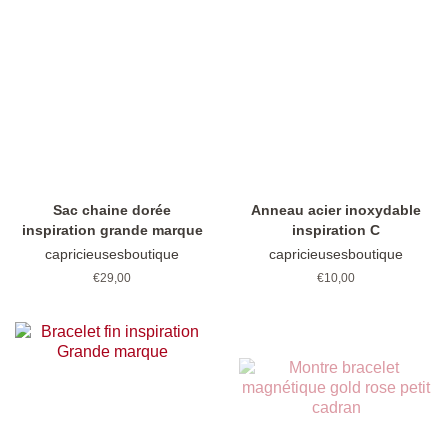
Sac chaine dorée
Anneau acier inoxydable
inspiration grande marque
inspiration C
capricieusesboutique
capricieusesboutique
Prix
€29,00
Prix
€10,00
régulier
régulier