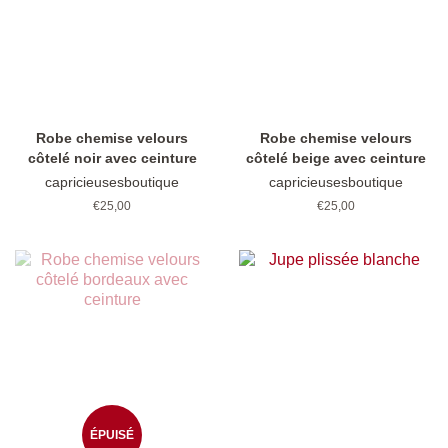
Robe chemise velours
Robe chemise velours
côtelé noir avec ceinture
côtelé beige avec ceinture
capricieusesboutique
capricieusesboutique
Prix
€25,00
Prix
€25,00
régulier
régulier
ÉPUISÉ