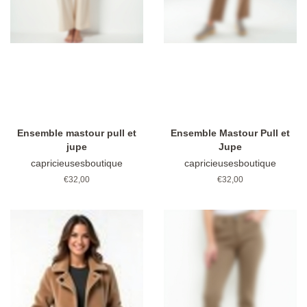
Ensemble mastour pull et
Ensemble Mastour Pull et
jupe
Jupe
capricieusesboutique
capricieusesboutique
Prix
€32,00
Prix
€32,00
régulier
régulier