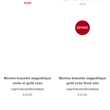
ÉPUISÉ
Montre bracelet magnétique
Montre bracelet magnétique
noire et gold rose
gold rose fond vert
capricieusesboutique
capricieusesboutique
Prix
€10,00
Prix
€10,00
régulier
régulier