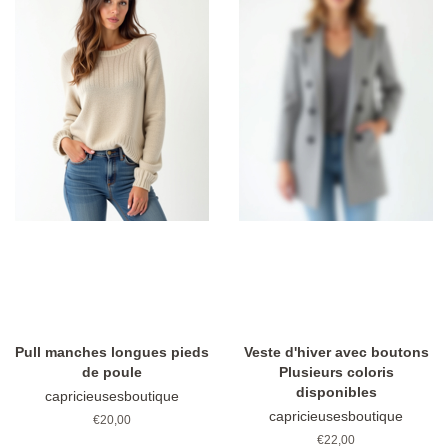
Pull manches longues pieds
Veste d'hiver avec boutons
de poule
Plusieurs coloris
disponibles
capricieusesboutique
capricieusesboutique
Prix
€20,00
régulier
Prix
€22,00