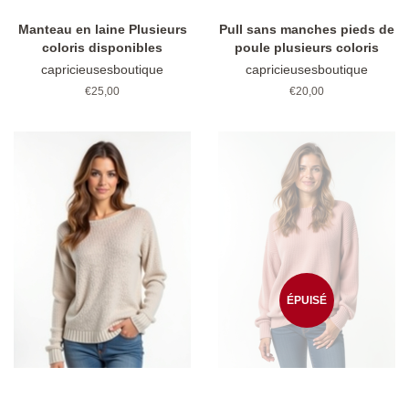
Manteau en laine Plusieurs
Pull sans manches pieds de
coloris disponibles
poule plusieurs coloris
capricieusesboutique
capricieusesboutique
Prix
€25,00
Prix
€20,00
régulier
régulier
ÉPUISÉ