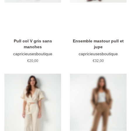
Pull col V gris sans
Ensemble mastour pull et
manches
jupe
capricieusesboutique
capricieusesboutique
Prix
€20,00
Prix
€32,00
régulier
régulier