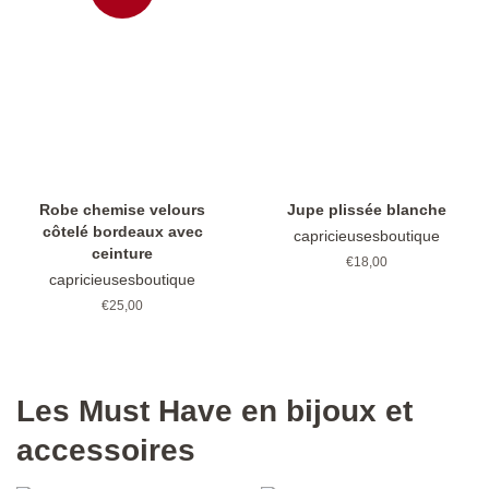
Robe chemise velours
Jupe plissée blanche
côtelé bordeaux avec
capricieusesboutique
ceinture
Prix
€18,00
capricieusesboutique
régulier
Prix
€25,00
régulier
Les Must Have en bijoux et
accessoires