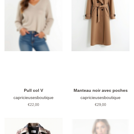
Pull col V
Manteau noir avec poches
capricieusesboutique
capricieusesboutique
Prix
€22,00
Prix
€29,00
régulier
régulier