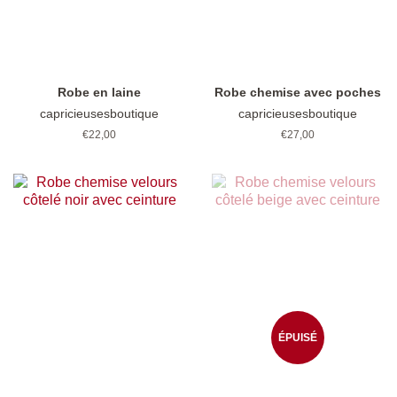
Robe en laine
Robe chemise avec poches
capricieusesboutique
capricieusesboutique
Prix
€22,00
Prix
€27,00
régulier
régulier
ÉPUISÉ