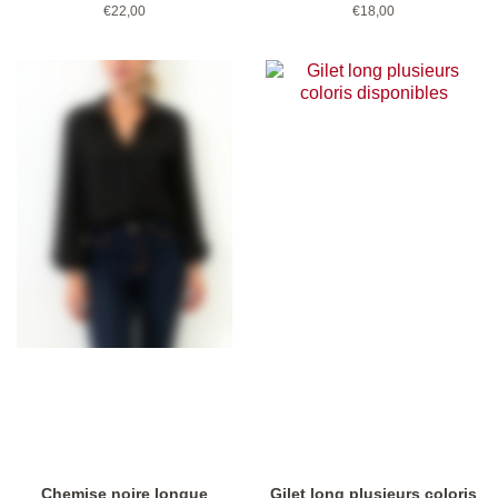
Prix
€22,00
Prix
€18,00
régulier
régulier
Chemise noire longue
Gilet long plusieurs coloris