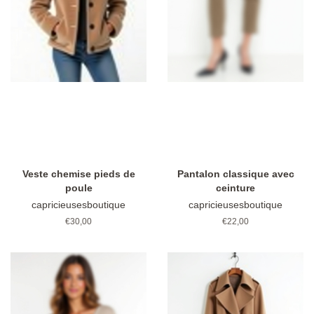
Veste chemise pieds de
Pantalon classique avec
poule
ceinture
capricieusesboutique
capricieusesboutique
Prix
€30,00
Prix
€22,00
régulier
régulier