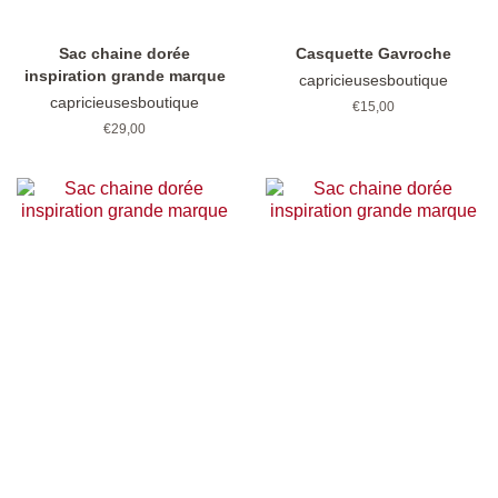
Sac chaine dorée
Casquette Gavroche
inspiration grande marque
capricieusesboutique
capricieusesboutique
Prix
€15,00
régulier
Prix
€29,00
régulier