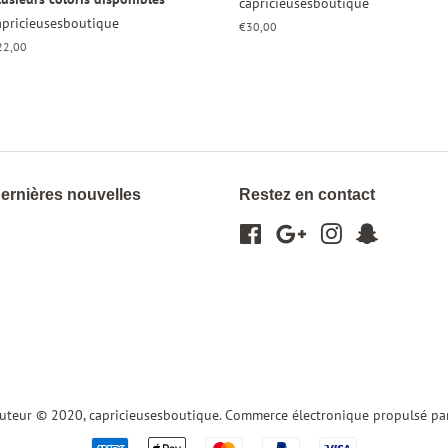
capricieusesboutique
apricieusesboutique
Prix
€30,00
régulier
ix
22,00
gulier
ernières nouvelles
Restez en contact
Facebook
Google
Instagram
Snapchat
auteur © 2020,
capricieusesboutique
.
Commerce électronique propulsé pa