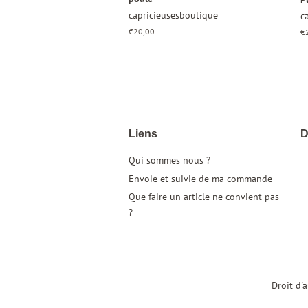
capricieusesboutique
c
Prix
€20,00
Pr
€
régulier
ré
Liens
D
Qui sommes nous ?
Envoie et suivie de ma commande
Que faire un article ne convient pas
?
Droit d'