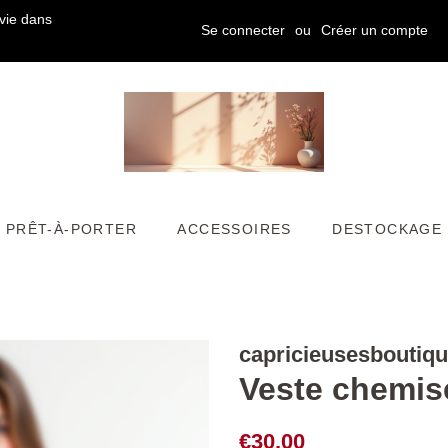
vie dans
Se connecter
ou
Créer un compte
PRÊT-À-PORTER
ACCESSOIRES
DESTOCKAGE
capricieusesboutiq
Veste chemis
Prix
Prix
€30,00