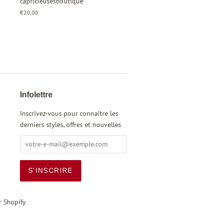
capricieusesboutique
Prix
€20,00
régulier
Infolettre
Inscrivez-vous pour connaître les
derniers styles, offres et nouvelles
r Shopify