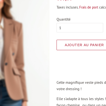
régulier
réduit
Taxes incluses.
Frais de port
calcu
Quantité
AJOUTER AU PANIER
Cette magnifique veste pieds 
votre dressing !
Elle s'adapte à tous les styles
façon chemise , ou dans un pan