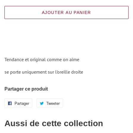
AJOUTER AU PANIER
Tendance et original comme on aime
se porte uniquement sur l'oreille droite
Partager ce produit
Partager
Partager
Tweeter
Tweeter
sur
sur
Facebook
Twitter
Aussi de cette collection