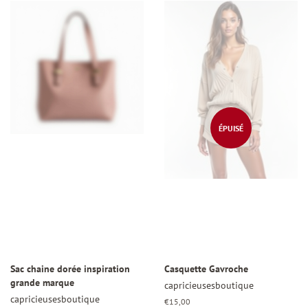
ÉPUISÉ
Sac chaine dorée inspiration
Casquette Gavroche
grande marque
capricieusesboutique
capricieusesboutique
Prix
€15,00