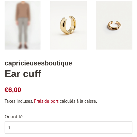
capricieusesboutique
Ear cuff
Prix
Prix
€6,00
régulier
réduit
Taxes incluses.
Frais de port
calculés à la caisse.
Quantité