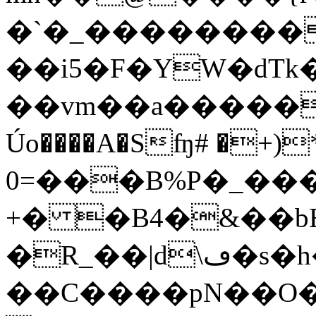
�`�_��������
��i5�F�YW�dTk����
Úo����A�Sʩ# �+
0=���B%P�_��
+� �B4�&��
�R_��|d\ڡ�s�h�Ǐ?
��C����pN��O