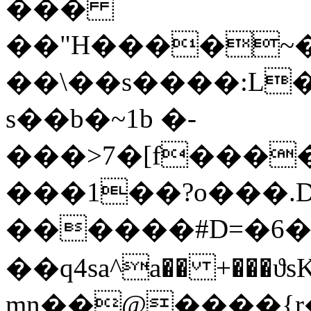
���
��"H����~��
��\��s����:L�
s��b�~1b �-
���>7�[f����
���1��?o���
������#D=�6
��q4sa^a�� +���ϑ
mn��@����{r��L�{�{v���ݿ�{wi