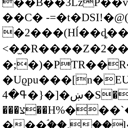
��B��3LzP��v
��C� -=�t�DSI!�
�2���(Hĺ��ȡ��
<�̫�R����Z�2�
�;�)�PTR��R�
�Uϱpu���[n�EU
ߟ�4�}�]�ښ�S����[�}���jm��-
���צ��H%���`�y�]f�g�|
���ۘ��.��l