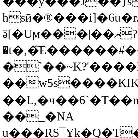
���y���J��}s
hsӣ�®���i]�6u�r
ӛ[�Uϻ���|��ޔ?
�t�,�͠E������#
�`��~K?'����
��w5s����KI
��L,�ҹ��6`�T��n�
��_�NA
u���RS¯Yk�Q�T�F�ݭ��