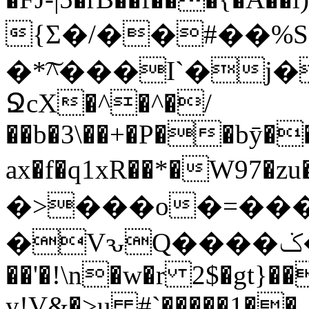
{Σ�/��#��%S
�*͠^���I`�j�
ՋcX�^�^�/
��b�3\��+�P��bȳ��
ax�f�q1xR��*�W97�
�>���o�=���J�
�VԅQ����ݢ�J�e$ �H���L
��'�!\n�w�r 2$�gt}��
y!V&�>u #`�����1��