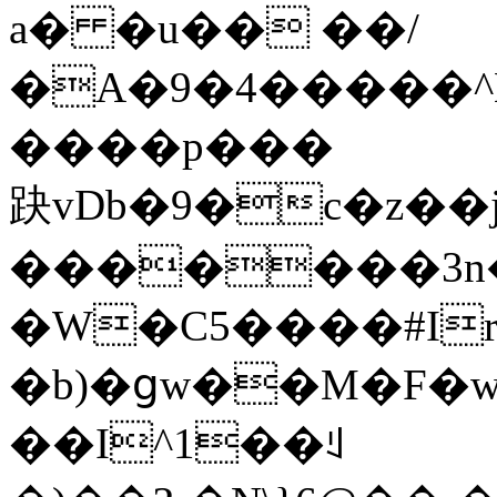
a� �u�� ��/
�A�9�4�����^K�z߇���G�A���▘�3�Eպ
����p���
趹vDb�9�c�z�
�������3n
�W�C5����#Ir
�b)�ցw��M�F�
��I^1��ꆹ