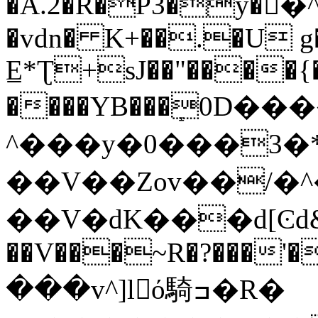
�A.2�R�P3�y�񸨯�^
�vdn� K+��.�U g
E̲*Ʈ+sJ��"���
����YB���ܻ0D
^���y�0���3�
��V��Zov��/
��V�dK���d[Ͼd&
��V���~R�?���'�
���v^]lό騎ߏ�R�