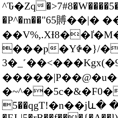
^Ԏ�Zq�>7#8�W����5
�P^�m��"65賻��|� �
��V܏%,.XƗ8��l̾�M���Xv��&�D�o�K
���p�Yꋤ�}/
3�_˹��<���Kgx(�
�����|P��@�u�
�~^��5c�&�F0�
5��qgT!�n��jև� �w[M2�k�Ѫw���x�[l|
�FJ-|5�rB��f���{�A��