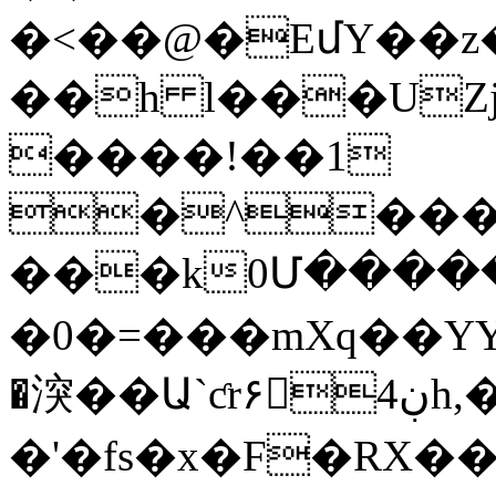
�<��@�EմY��z
��h l���UZj
����!��1
�^���@
���k0Մ����
�0�=���mXq��YY
�湥��Ա`ƈr۶ڹ4h,�����\h�5HwaD�-
�'�fs�x�F�RX��