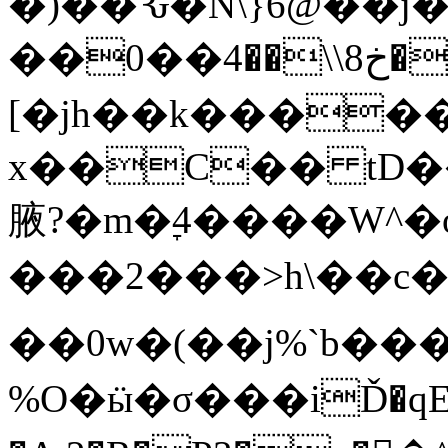
�)��Ԅ�N\}6@��ȷ
��خ8\\��4��0�毌|]��0,�)-
[�jh��k�����
x��C�� tD��
腋?�m�ׇ4����W^
���2���>h\��c
��0w�(��j%`b���
%O�ӹ�σ���iĎ�qE�