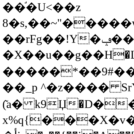
��֬�U<��z
8�s,��~"�����
��rFg��!Y�ݡ��;���'<��Ӽ$8��=�3=��J[�^^��6)�Q0�ݸ
�X��u��g��Н�
�����*��9#��
��_p ^�z���� SrY�
(͂a� k9Џ�D�
x%q{���X�v