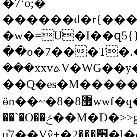
�7ʻo;�
������d�r{���
�w�=U�I��զ5{
��o�7���T�.�
���xxvܬV�WG��y��{vY����v������i��ߘ��M��s|
��Q�es�M����
ӫn��~�8�޿8wwf�q��V�K�p����/o�So�|sp��ޱ��~��x�q޸��[����i����χ�/A�^�v���������ݯ��[�̯�޿���ћ���������;/v6�@(��
��`�O��ݗ��M�D�>>gn��/>\�<�|����𱿵
u֬7��Vŷ+�׾���2�l�@��2y�%d�ep1�cMtaaq�6���#�P�'\�A�Œ�K�2�