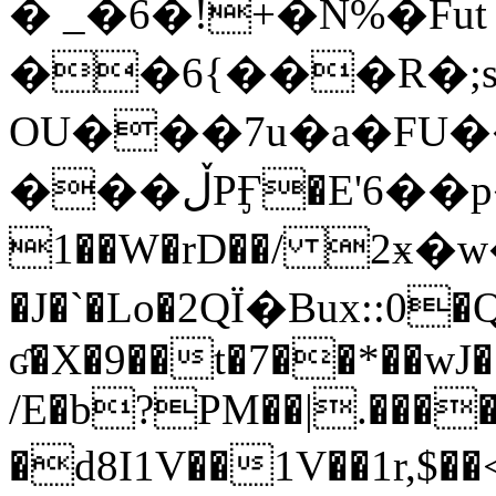
� _�6�!+�N%�Fut
��6{���R�;ѕ�W���[>M
OU���7u�a�FU
���ڵPӺ�E'6��p�/�(p$W�SS�ՆW
1��W�rD��/ 2ӿ�w��c��ysޱ���=���
�J�`�Lo�2QЇ�Bux::0�
ʛ�X�9��t�7��*��wJ��
/E�b?PM��|.���
�d8I1V��1V��1r,$��<9�"��RYs����ڴ"