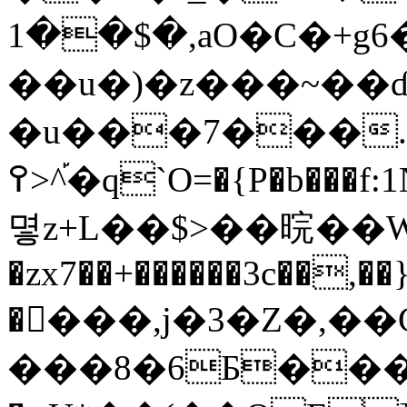
,�$��1aO�C�+g6�S�M�c,p��a
��u�)�z���~��ɗ
�u���7���.
߉>^֡�q`O=�{P�b���f:1Nm�r�U�{�0�t��ِ� �
몋z+L��$>��晥��
�zx7��+������3c��
����,j�3�Z�,��