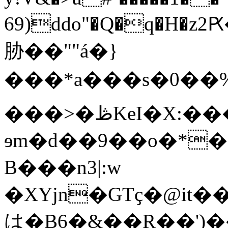
69)ddo"�Q�q�H�
胁��""á�}
���*a���s�0��%
���>�ڟKeI�X:���P���Bn.�R��D�!�
ɘm�d��9��o�*�P'
B���n3|:w
�XYjn�GTҫ�@i
は�B6�&��R��')��