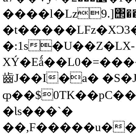
����l�Lz9.]΢��
�t�����LFz�XƆ3
�:1s�U��Z�LX-
XÝ�Eǻ��L0�=��
⿒J��I�a� �S�J
ȹ��$0TK��pC��
�Ɩs���`�
��,F�����u��