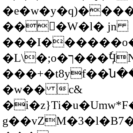
�e�w�y�q)����
���ْW�l� jn
���I������o��
�L\�;o�ך���ٗӋN��/��;���ĩ��� }
���+�t8yf��ն�
�w�� c&
�i�z}Ti�u�Umw*F�
g��vZM�3�l�B7