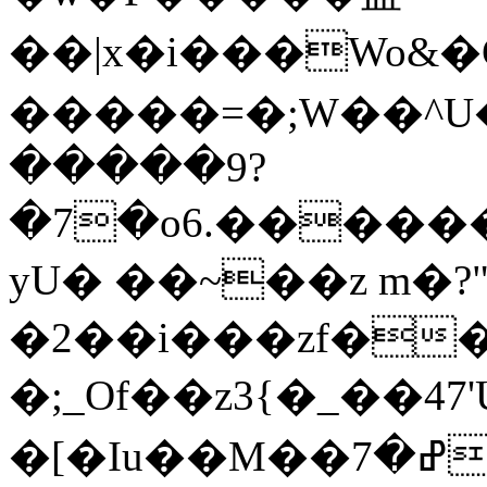
��|x�i���Wo&�G5����ݛ���
�����=�;W��
�����9?
�7�o6.�����
yU� ��~��z m�
�2��i���zf��
�;_Of��z3{�_��4
�[�Iu��M��ߝ�7��Ay��ܩ�9���/