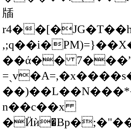
牐
r4��[�JG�T��h
,;q��i�PM)=}��
��ά�� 7���ˮ�
=ˏv�A=,�x����
��)��L��N���*
n��c��x
�Ӥѝ�Bp�;�"�