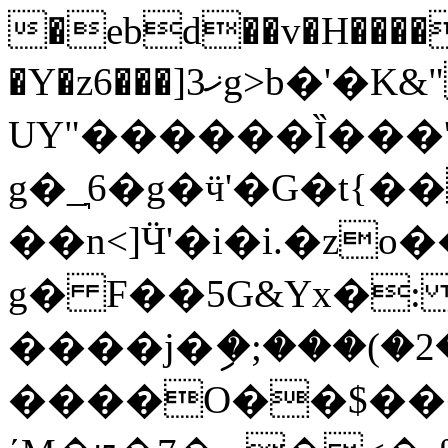
�ebd��v�H����
�Y�z6���]ޚ3g>b�'�K&"@&%����-
UY"������Ȉ���
g�_͉6�g�ӵ'�G�t{�
��n<]Ӵ'�i�i.�zo��h�k
g� F��5G&Yx�:
����j�ި�;���(�2�L���ܞd(Z3���h���{��'
����O��$���