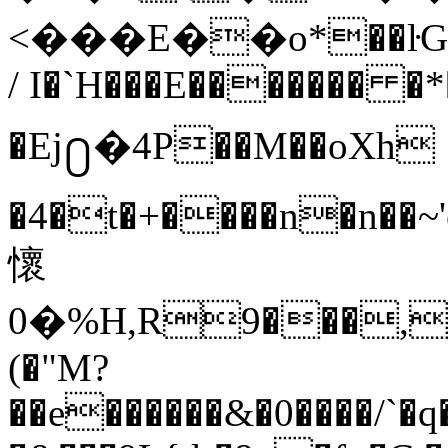
<���E��ο*��ŀG,�7��z�;
/ I�`H���E������� �*
�Ej႐�4P��M��oXh
�4�t�+����n�n��~
懷
0�%H,R9���,&
(�"M?
��e������&�0����/`