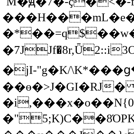
ʹM�ԭ�7�-ҫ�<�
���H���mL�e
�*��=q$��w�@
�7JJf�8r,Ǖ2::i3O���o��'ĝy�3֠kH
�jI-"g�K/\K*���
��ɵ�>J�GI�RJ� 2�>&��
�i,���x�o��N{
�"
5;K)C��8ΌPK[մޝ�"Hk