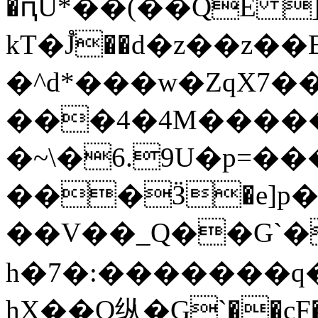
�ԥU*��(��QE ]
kT�J֩��d�z��z��
�^d*���w�ZqX7�
���4�4M�����k܏W�,�h�
�~\�6.9U�p=
���Ӟ�e]p�
��V��_Q��G`�
h�7�:�������q�
hX��O纵�G`��c