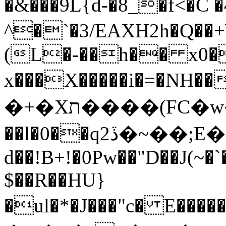
�&���9L{d-�8_�f<�C 
^�`�3/EAXH2h�Q��+W
(L�-��h�� x0�
x���X�����i�=�NH��ٲ�TJ��0����>�l�ѴQ�ԙ _*Jx��j��`�HI���
�+�Xת����(FC�w�z��[��t��I�30J���N#+N�d4��꛲�$��=�Dk��H�}
��l�0��q2ڏ�~��;E�ԥ~�9��9s�ȉ̘w�����Q�A�6��_�%�����\���9�������p
d��!B+!�0Pw��"D��J(~�
$��R��HU}
�ul�*�J���"c� E��������F��g�&�9�N�n4��t[b�7��)׷S�r�V�c�"�