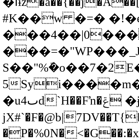
�أɨz�a��{��j�A��[�=���)H�D%&��c�ةާ�ed�\�9�U�X��~�%�[Vn-
#K��w �=�
�!�
���4��|0���
���=�"WP���_J
S��"%ܽ�o��7�2
�u4ٮd`H��Fŉ�ݝ �ɉ 1ᰔR0�)-loj�}�X�,-
jX#`�F�@b|7DV��T{
�P�%0N�<�G��:�