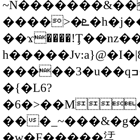
~N�������&��
����>�ܧ�h�j������)��v~���g�7/
��ϫ����!Ţ��nz�
h�����Jv:a}@�I�|
�����3�u��qߏ�}��_#R�{���=�/
�{�L6?
�6�>��M���V�
���_~���&�g�
�w�F�����盓