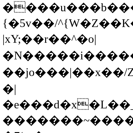
����u���b��
{�5v��/^{W�Z��K���
|xY;��r��^�o|
�N�����i���
��jo���|��x��/Z�־뒓-}x�u,�
�|
�e���d�x�L��
�������~����