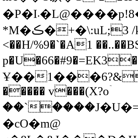
�P�I܁�L@����p!8���*� �.��>��
*M�ڪ�+�\:uL;3 /k$$Mz��c����zZ�G~� ?
<��H/%9�`�A1 ��..��
p�U�66�#9�=EK3�^e�}
Ұ��1���6?&
����� v���(X?oۤ
��`����J�U�=
�cO�m@