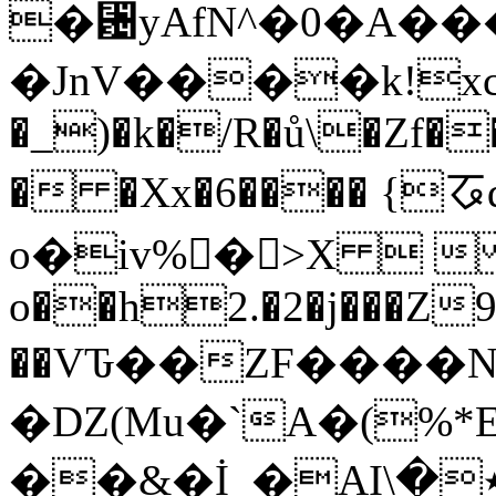
�␴yAfN^�0�A�
�JnV����k!xc�b h[x���,n9�O=�&���#�wB���ۍ�
�_)�k�/R�ů\�Zf�
� �Xx�6���� {ㆧȸ�
o�iv%�>X  
o��h2.�2�j���Z9`
��VԎ��ZF����N�
�DZ(Mu�`A�(%*E
��&�İ_�AI٭�\