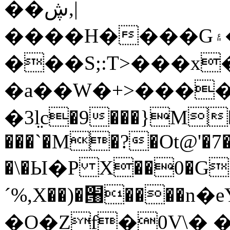
��ڜ,|
����H����G۽��J�+���wdaZ��t0�\`F��4�AT4�
���S;:T>���x�
�a��W�+>����
�3ӏ̤c�9���}M
���`�M�?�Ot@'�7
�\�Ы�P X��0�G��
ˊ%,X��)�՘����n�eY���
�O�Zf�0V\� 