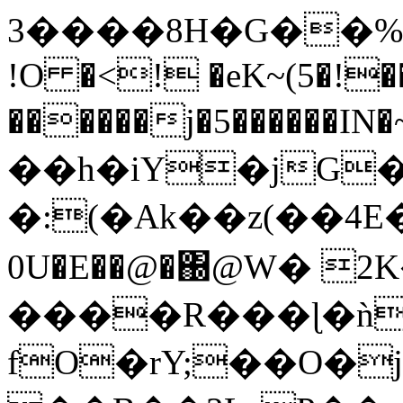
3����8H�G��%�
!O �<! �eK~(5�!�
������j�5������IN�
��h�iY�jG�:r
�:(�Ak��z(��4E�
0U�E��@�΀@W� 2
����R���ɭ�ǹ
fO�rY;��O�j