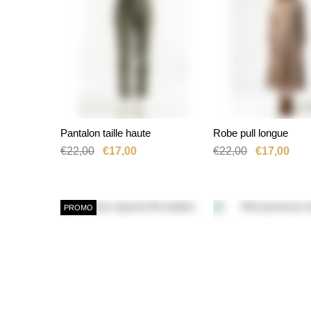
Pantalon taille haute
Robe pull longue
SÉLECTIONNER UNE
OPTION
AJOUTER AU P
€22,00
€17,00
€22,00
€17,00
PROMO