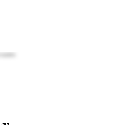
 UNE
tière
 UNE