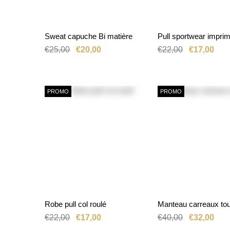
Sweat capuche Bi matière
Pull sportwear impri
SÉLECTIONNE
AJOUTER AU PANIER
OPTION
€25,00
€20,00
€22,00
€17,00
PROMO
PROMO
Robe pull col roulé
Manteau carreaux tou
SÉLECTIONNER UNE
OPTION
AJOUTER AU P
€22,00
€17,00
€40,00
€32,00