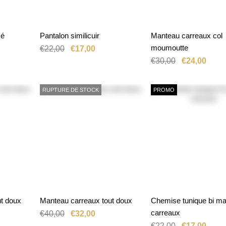
mé
Pantalon similicuir
Manteau carreaux col
R UNE
SÉLECTIONNER
AJOUTER AU PANIER
OPTION
moumoutte
€22,00
€17,00
€30,00
€24,00
RUPTURE DE STOCK
PROMO
t doux
Manteau carreaux tout doux
Chemise tunique bi ma
SÉLECTIONNER
ANIER
RUPTURE DE STOCK
OPTION
carreaux
€40,00
€32,00
€22,00
€17,00